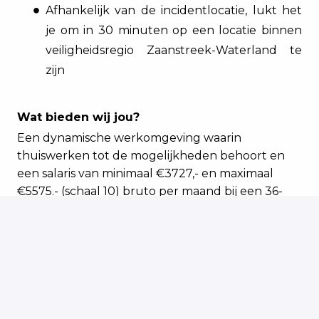
Afhankelijk van de incidentlocatie, lukt het
je om in 30 minuten op een locatie binnen
veiligheidsregio Zaanstreek-Waterland te
zijn
Wat bieden wij jou?
Een dynamische werkomgeving waarin
thuiswerken tot de mogelijkheden behoort en
een salaris van minimaal €3727,- en maximaal
€5575.- (schaal 10) bruto per maand bij een 36-
urige werkweek. Naast je salaris en een goede
pensioenregeling ontvang je een vrij besteedbaar
budget van 18,63% van je salaris (incl.
vakantiegeld), reiskostenvergoeding, optionele
lease fiets én je kan bij ons sporten!
Voor een crisisfunctie met opkomstplicht krijg je
een vergoeding op basis van de piketregeling van