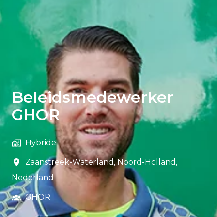
Beleidsmedewerker
GHOR
Hybride
Zaanstreek-Waterland
,
Noord-Holland
,
Nederland
GHOR